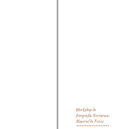
Workshop de
fotografía nocturna y
foto Safari diurno de
paisaje 5a edición
*************
Workshop de
fotografía de paisaje y
larga exposición
**************
Workshop Concepción
artística para retrato
de fantasía
*****************
Workshop de
fotografía de paísaje
diurno y nocturno.
Lagunas de Chacahua
*******************
Workshop de
fotografía Nocturna:
Mineral de Pozos
*******************