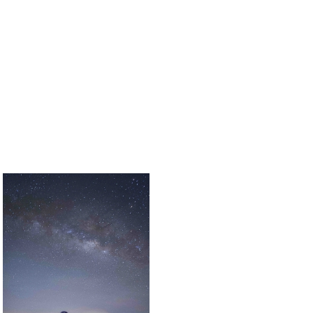
Larga exposición
Hiperfocal
Composición
Balance de blancos
Cálculo del valor de la exposición
DIRIGIDO A:
Todos aquellos que deseen adentrarse en el maravilloso mundo de la
fotografía de larga exposición nocturna, paisaje nocturno y light
painting, y que cuenten con conocimientos básicos de fotografía.
(Principiantes y avanzados)
IMPARTIDO POR:
El taller será impartido por
MIGUEL A. RIANDE,
fotógrafo especializado en
largas exposiciones,
fotografía nocturna, urbana y
de paisaje, así como en
fotografía astronómica y light
painting. Miguel Ángel ha
colaborado en diversos
clubes de fotografía a nivel
nacional y actualmente es
profesor del Club fotográfico
del Estado de México y en el