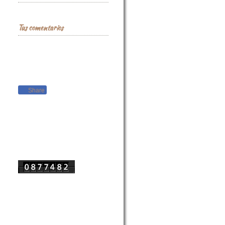
Tus comentarios
Déjanos conocer tu opinión
Somos cazadores de imágenes,
únete al grupo en:
Share
Bienvenido. Eres el visitante
número: