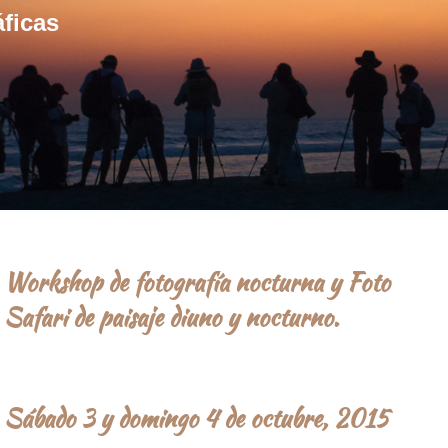
áficas
Workshop de fotografía nocturna y Foto
Safari de paisaje diuno y nocturno.
Un viaje en el tiempo a un pueblo fantasma: Mineral de
Pozos, Guanajuato
Sábado 3 y domingo 4 de octubre, 2015