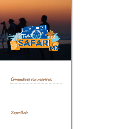
Comunícate con nosotros:
contacto@fotosafari.mx
CEL 55-4920-1952
Suscribete
Recibe
información de los próximos Foto