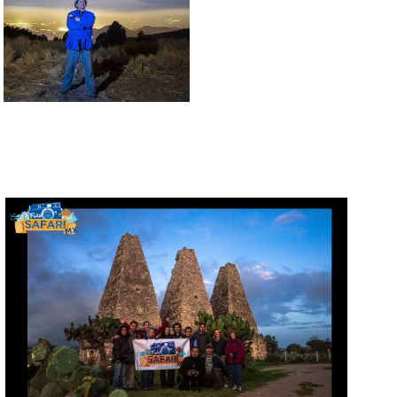
CEMUART (Centro Municipal
de las Artes) en Tlalnepantla.
Para solicitar mayor información sobre este Workshop favor de escribir
a
contacto@fotosafari.mx